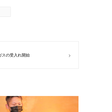
ガスの受入れ開始