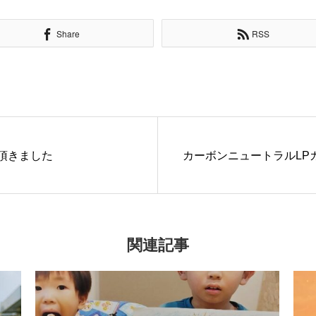
Share
RSS
頂きました
カーボンニュートラルLP
関連記事