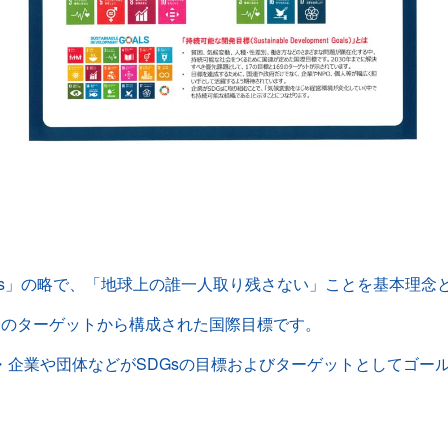
pment Goals」の略で、「地球上の誰一人取り残さない」ことを基
69のターゲットから構成された国際目標です。
・企業や団体などがSDGsの目標およびターゲットとしてゴー