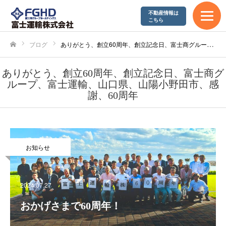
不動産情報は
エコアクション21
こちら
やまぐち健康経営企業
ブログ
ありがとう、創立60周年、創立記念日、富士商グループ、富士運輸、山口県、山陽小野田市、感謝、60周年
ホーム
SDGs宣言
ありがとう、創立60周年、創立記念日、富士商グ
ループ、富士運輸、山口県、山陽小野田市、感
謝、60周年
採用情報
募集要項
お知らせ
富士運輸が求める人材
2024.07.27
先輩社員の声
おかげさまで60周年！