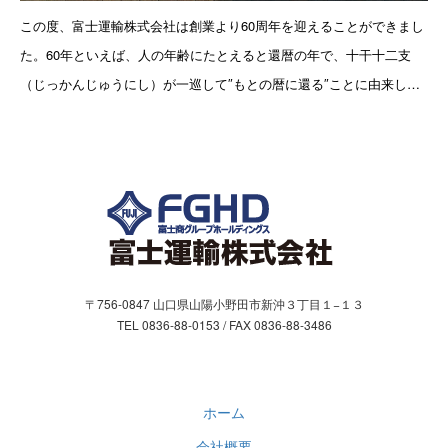
お問合わせ
この度、富士運輸株式会社は創業より60周年を迎えることができまし
た。60年といえば、人の年齢にたとえると還暦の年で、十干十二支
お問い合わせフォーム
（じっかんじゅうにし）が一巡して″もとの暦に還る″ことに由来し、
新たな周期の始まりを意味すると言われています。このような節目と
個人情報保護方針
なる年を無事
〒756-0847 山口県山陽小野田市新沖３丁目１−１３
TEL 0836-88-0153 / FAX 0836-88-3486
ホーム
会社概要