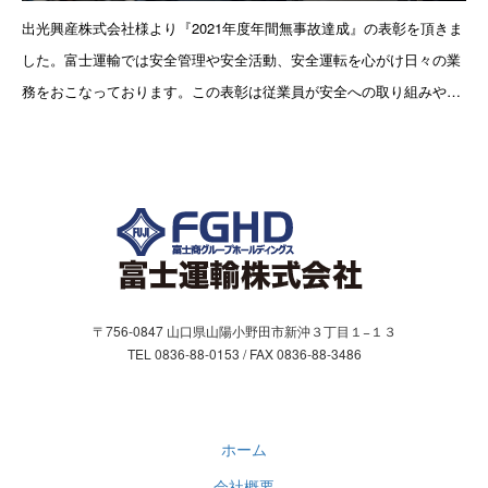
お問合わせ
出光興産株式会社様より『2021年度年間無事故達成』の表彰を頂きま
した。富士運輸では安全管理や安全活動、安全運転を心がけ日々の業
お問い合わせフォーム
務をおこなっております。この表彰は従業員が安全への取り組みや努
力を継続した結果であり、従業員一人一人の意識に敬意を表するとと
個人情報保護方針
もに、引き続き高
〒756-0847 山口県山陽小野田市新沖３丁目１−１３
TEL 0836-88-0153 / FAX 0836-88-3486
ホーム
会社概要