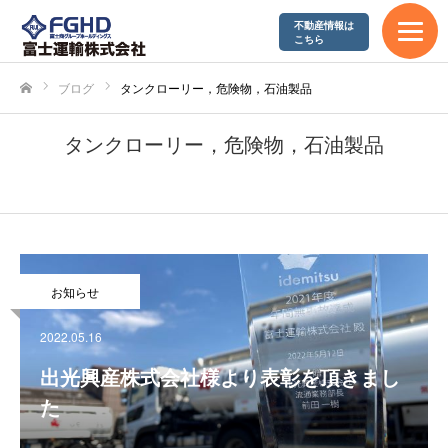
不動産情報は
エコアクション21
こちら
やまぐち健康経営企業
ブログ
タンクローリー，危険物，石油製品
ホーム
SDGs宣言
タンクローリー，危険物，石油製品
採用情報
募集要項
お知らせ
富士運輸が求める人材
2022.05.16
先輩社員の声
出光興産株式会社様より表彰を頂きまし
た