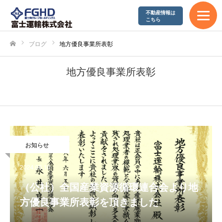
不動産情報は
エコアクション21
こちら
やまぐち健康経営企業
ブログ
地方優良事業所表彰
ホーム
SDGs宣言
地方優良事業所表彰
採用情報
募集要項
お知らせ
富士運輸が求める人材
2024.06.10
先輩社員の声
（公社）全国産業資源循環連合会より地
方優良事業所表彰を頂きました