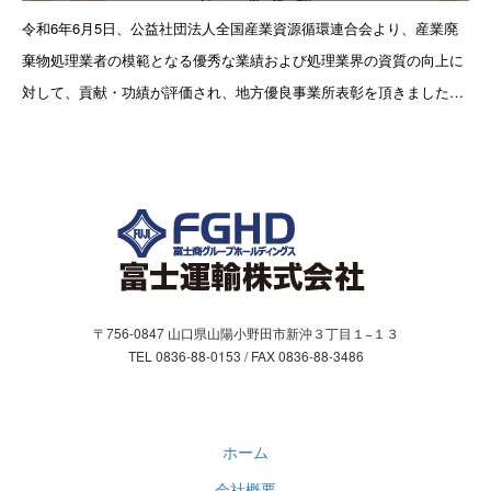
お問合わせ
令和6年6月5日、公益社団法人全国産業資源循環連合会より、産業廃
棄物処理業者の模範となる優秀な業績および処理業界の資質の向上に
お問い合わせフォーム
対して、貢献・功績が評価され、地方優良事業所表彰を頂きました。
日本における産業廃棄物の処理プロセスは、環境への影響を最小限に
個人情報保護方針
抑
〒756-0847 山口県山陽小野田市新沖３丁目１−１３
TEL 0836-88-0153 / FAX 0836-88-3486
ホーム
会社概要