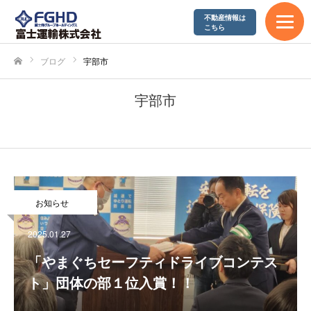
不動産情報は
エコアクション21
こちら
やまぐち健康経営企業
ブログ
宇部市
ホーム
SDGs宣言
宇部市
採用情報
募集要項
お知らせ
富士運輸が求める人材
2025.01.27
先輩社員の声
「やまぐちセーフティドライブコンテス
ト」団体の部１位入賞！！