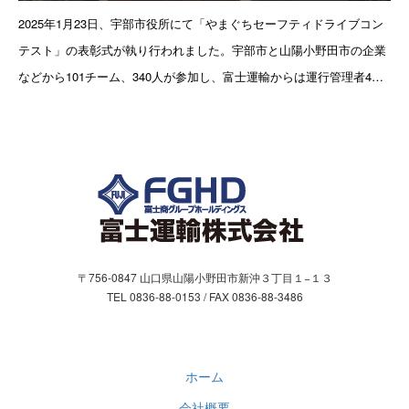
お問合わせ
2025年1月23日、宇部市役所にて「やまぐちセーフティドライブコン
テスト」の表彰式が執り行われました。宇部市と山陽小野田市の企業
お問い合わせフォーム
などから101チーム、340人が参加し、富士運輸からは運行管理者4名
による1チームがエントリーし、1位入賞！うち1名が個人
個人情報保護方針
〒756-0847 山口県山陽小野田市新沖３丁目１−１３
TEL 0836-88-0153 / FAX 0836-88-3486
ホーム
会社概要