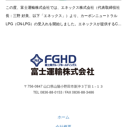
お問合わせ
この度、富士運輸株式会社では、エネックス株式会社（代表取締役社
長：三野 好美、以下「エネックス」）より、カーボンニュートラル
お問い合わせフォーム
LPG（CN-LPG）の受入れを開始しました。エネックスが提供するCN-
LPG は、LPガスの生産から消費（燃焼）までの輸送を含
個人情報保護方針
〒756-0847 山口県山陽小野田市新沖３丁目１−１３
TEL 0836-88-0153 / FAX 0836-88-3486
ホーム
会社概要