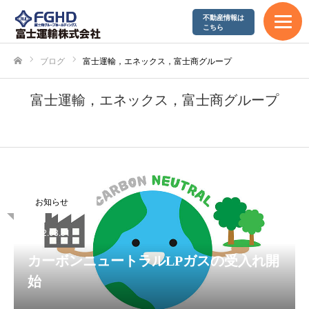
不動産情報は
エコアクション21
こちら
やまぐち健康経営企業
ブログ
富士運輸，エネックス，富士商グループ
ホーム
SDGs宣言
富士運輸，エネックス，富士商グループ
採用情報
募集要項
お知らせ
富士運輸が求める人材
2022.08.31
先輩社員の声
カーボンニュートラルLPガスの受入れ開
始