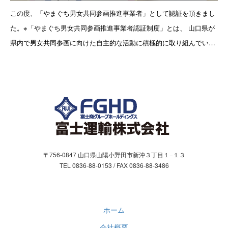
お問合わせ
この度、「やまぐち男女共同参画推進事業者」として認証を頂きまし
た。※「やまぐち男女共同参画推進事業者認証制度」とは、 山口県が
お問い合わせフォーム
県内で男女共同参画に向けた自主的な活動に積極的に取り組んでいる
事業者や団体等を「やまぐち男女共同参画推進事業者」として認証
個人情報保護方針
し、
〒756-0847 山口県山陽小野田市新沖３丁目１−１３
TEL 0836-88-0153 / FAX 0836-88-3486
ホーム
会社概要