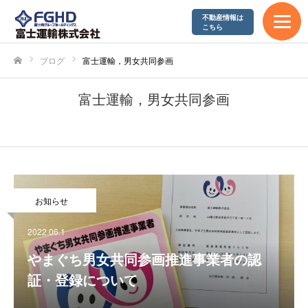
不動産情報は
エコアクション21
こちら
やまぐち健康経営企業
ブログ
富士運輸，男女共同参画
ホーム
SDGs宣言
富士運輸，男女共同参画
採用情報
募集要項
お知らせ
富士運輸が求める人材
2022.06.1
先輩社員の声
やまぐち男女共同参画推進事業者の認
証・登録について