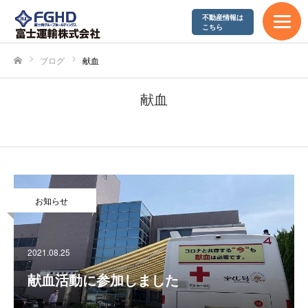
不動産情報は
エコアクション21
こちら
やまぐち健康経営企業
ブログ
献血
ホーム
SDGs宣言
献血
採用情報
募集要項
お知らせ
富士運輸が求める人材
2021.08.25
先輩社員の声
献血活動に参加しました