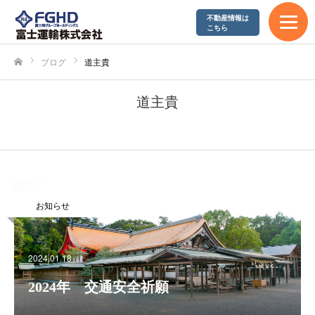
不動産情報は
エコアクション21
こちら
やまぐち健康経営企業
ブログ
道主貴
ホーム
SDGs宣言
道主貴
採用情報
募集要項
お知らせ
富士運輸が求める人材
2024.01.18
先輩社員の声
2024年 交通安全祈願