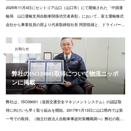
2025年11月4日にセントコア山口（山口市）にて開催された「中国運
輸局 山口運輸支局自動車関係功労者表彰」において、富士運輸株式
会社から事業役員の部より代表取締役社長 阿部悦雄と、ドライバー2
名が受賞致しました。自動車関係功労者表彰とは、自動車関係事業で
長年にわたり顕著
お知らせ
2017.01.13
弊社のISO39001取得について物流ニッポ
ンに掲載
弊社は、ISO39001（道路交通安全マネジメントシステム）の認証取
得に向けいち早く取り組みを開始。2017年1月13日に山口県内では第
一号での取得。（独立行政法人自動車事故対策機構調べ）弊社の取り
組みが物流ニッポンに掲載されました。（物流ニッポン 掲載記事