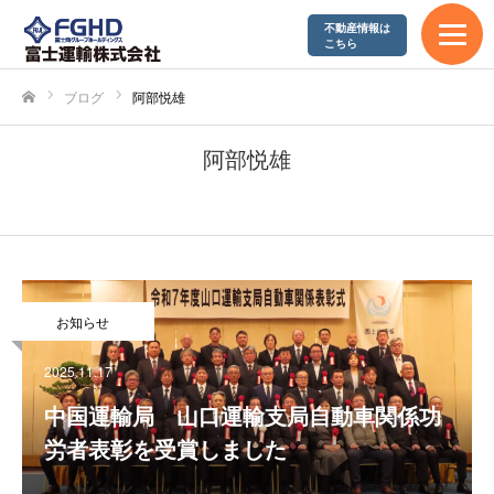
富士運輸が求める人材
不動産情報は
こちら
先輩社員の声
ブログ
阿部悦雄
ホーム
お問合わせ
阿部悦雄
お問い合わせフォーム
個人情報保護方針
お知らせ
2025.11.17
中国運輸局 山口運輸支局自動車関係功
労者表彰を受賞しました