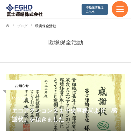
不動産情報は
エコアクション21
こちら
やまぐち健康経営企業
ブログ
環境保全活動
ホーム
SDGs宣言
環境保全活動
採用情報
募集要項
お知らせ
富士運輸が求める人材
2023.08.16
先輩社員の声
エコアクション２１中央事務局より「感
謝状」を頂きました