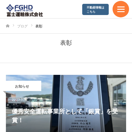
不動産情報は
エコアクション21
こちら
やまぐち健康経営企業
ブログ
表彰
ホーム
SDGs宣言
表彰
採用情報
募集要項
お知らせ
富士運輸が求める人材
2023.07.7
先輩社員の声
優秀安全運転事業所として「銀賞」を受
賞！