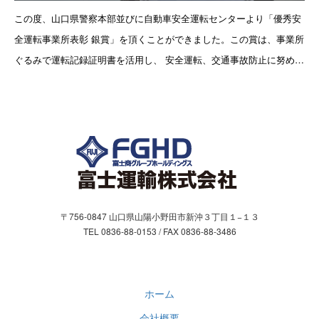
お問合わせ
この度、山口県警察本部並びに自動車安全運転センターより「優秀安
全運転事業所表彰 銀賞」を頂くことができました。この賞は、事業所
お問い合わせフォーム
ぐるみで運転記録証明書を活用し、 安全運転、交通事故防止に努め、
無事故・無違反の成果を挙げた事務所について、表彰いただけるもの
個人情報保護方針
です。社員ひ
〒756-0847 山口県山陽小野田市新沖３丁目１−１３
TEL 0836-88-0153 / FAX 0836-88-3486
ホーム
会社概要