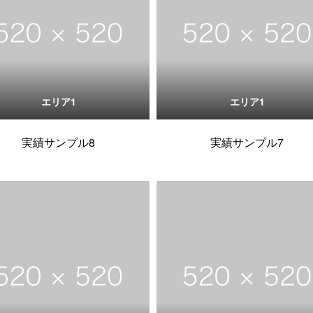
エリア1
エリア1
実績サンプル8
実績サンプル7