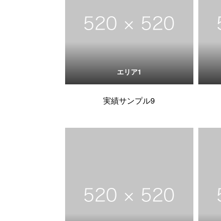
エリア1
実績サンプル9